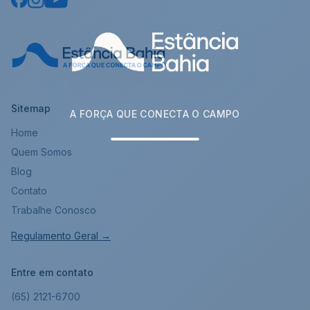
Sitemap
A FORÇA QUE CONECTA O CAMPO
Home
Quem Somos
Blog
Contato
Trabalhe Conosco
Regulamento Geral →
Entre em contato
(65) 2121-6700